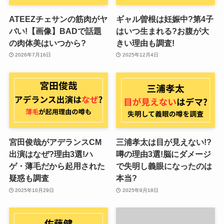
ATEEZチェサンの筋肉がヤ
ギャル曽根は妊娠中?第4子
バい!【画像】BADで話題
はいつ生まれる?お腹が大
の肉体美はいつから?
きい理由も調査!
2026年7月16日
2025年12月4日
宮田俊哉がアデランスCM
三浦孝太は目が見えない!?
出演はなぜ?理由3選!ハ
噂の理由3選!脳にダメージ
ゲ・薄毛だから起用された
で失明し義眼になったのは
疑惑も調査
本当?
2025年10月29日
2025年9月18日