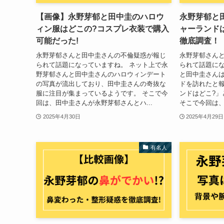
【画像】永野芽郁と田中圭のハロウ
永野芽郁と
ィン服はどこの?コスプレ衣装で購入
ャーランド
可能だった!
徹底調査！
永野芽郁さんと田中圭さんの不倫疑惑が報じ
永野芽郁さん
られて話題になっていますね。 ネット上で永
られて話題にな
野芽郁さんと田中圭さんのハロウィンデート
と田中圭さん
の写真が流出しており、田中圭さんの奇抜な
ドを訪れたと
服に注目が集まっているようです。 そこで今
ンドはどこ?」
回は、田中圭さんが永野芽郁さんとハ...
そこで今回は、
2025年4月30日
2025年4月29日
有名人