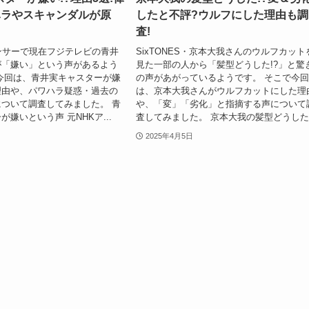
ハラやスキャンダルが原
したと不評?ウルフにした理由も調
査!
ンサーで現在フジテレビの青井
SixTONES・京本大我さんのウルフカット
が「嫌い」という声があるよう
見た一部の人から「髪型どうした!?」と驚
今回は、青井実キャスターが嫌
の声があがっているようです。 そこで今
理由や、パワハラ疑惑・過去の
は、京本大我さんがウルフカットにした理
ついて調査してみました。 青
や、「変」「劣化」と指摘する声について
嫌いという声 元NHKア...
査してみました。 京本大我の髪型どうした?.
2025年4月5日