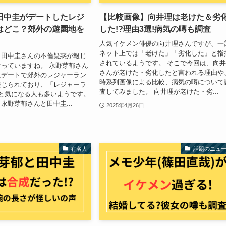
田中圭がデートしたレジ
【比較画像】向井理は老けた＆劣
はどこ？郊外の遊園地を
した!?理由3選!病気の噂も調査
人気イケメン俳優の向井理さんですが、一
ネット上では「老けた」「劣化した」と指
と田中圭さんの不倫疑惑が報じ
されているようです。 そこで今回は、向
っていますね。 永野芽郁さん
さんが老けた・劣化したと言われる理由や
はデートで郊外のレジャーラン
時系列画像による比較、病気の噂について
報じられており、「レジャーラ
査してみました。 向井理が老けた・劣...
と気になる人も多いようです。
永野芽郁さんと田中圭...
2025年4月26日
有名人
話題のニュ