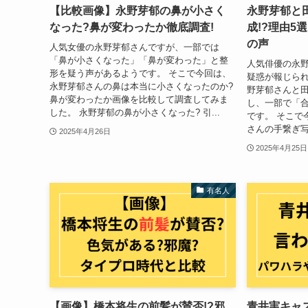
【比較画像】永野芽郁の鼻が小さく
永野芽郁と
なった?鼻が変わったか徹底調査!
成!?理由5
の声
人気女優の永野芽郁さんですが、一部では
「鼻が小さくなった」「鼻が変わった」と整
人気俳優の永
形を疑う声があるようです。 そこで今回は、
疑惑が報じられ
永野芽郁さんの鼻は本当に小さくなったのか?
野芽郁さんと
鼻が変わったか画像を比較して調査してみま
し、一部で「合
した。 永野芽郁の鼻が小さくなった? 引...
です。 そこで
さんの手繋ぎ写
2025年4月26日
2025年4月25日
有名人
【画像】橋本将生の前髪が賛否!?邪
青井実キャス