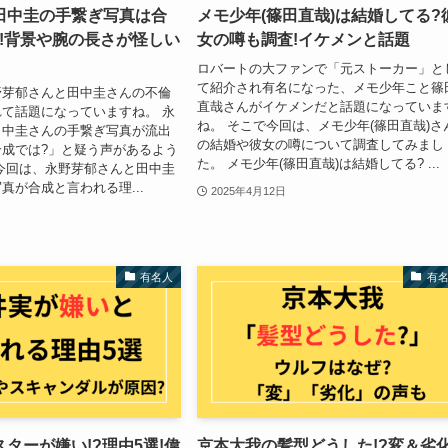
田中圭の手繋ぎ写真は合
メモ少年(篠田直哉)は結婚してる?
選!背景や腕の長さが怪しい
女の噂も調査!イケメンと話題
ロバートの大ファンで「元ストーカー」と
て紹介され有名になった、メモ少年こと篠
野芽郁さんと田中圭さんの不倫
直哉さんがイケメンだと話題になっていま
て話題になっていますね。 永
ね。 そこで今回は、メモ少年(篠田直哉)さ
田中圭さんの手繋ぎ写真が流出
の結婚や彼女の噂について調査してみまし
成では?」と疑う声があるよう
た。 メモ少年(篠田直哉)は結婚してる? ...
今回は、永野芽郁さんと田中圭
真が合成と言われる理...
2025年4月12日
有名人
有
ターが嫌い!?理由5選!偉
京本大我の髪型どうした!?変＆劣