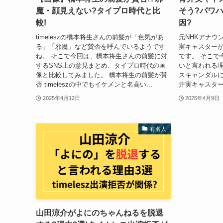
魔・顔見えない?タイプロ時代と比
そう?パワ
較!
因?
timeleszの橋本将生さんの前髪が「色気があ
元NHKアナウ
る」「邪魔」など賛否を呼んでいるようです
実キャスター
ね。 そこで今回は、橋本将生さんの前髪に対
です。 そこで
するSNS上の意見まとめ、タイプロ時代の画
いと言われる
像と比較してみました。 橋本将生の前髪が賛
スキャンダルに
否 timeleszの中でもイケメンと名高い...
井実キャスターが
2025年4月12日
2025年4月9日
有名人
山田涼介がよにのちゃんねるを脱退