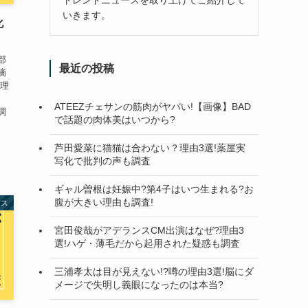
いきます。
化
部
最近の投稿
摘
井理
、
ATEEZチェサンの筋肉がヤバい!【画像】BAD
調
で話題の肉体美はいつから?
芦田愛菜に猫猫は合わない？理由3選!薬屋実
写化で批判の声も調査
ギャル曽根は妊娠中?第4子はいつ生まれる?お
腹が大きい理由も調査!
ース
宮田俊哉がアデランスCM出演はなぜ?理由3
選!ハゲ・薄毛だから起用された疑惑も調査
三浦孝太は目が見えない!?噂の理由3選!脳にダ
メージで失明し義眼になったのは本当?