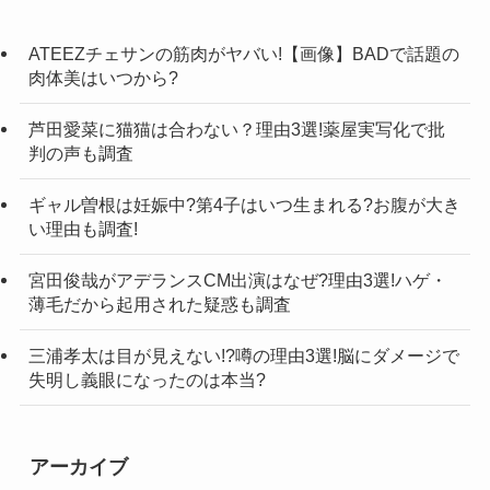
ATEEZチェサンの筋肉がヤバい!【画像】BADで話題の
肉体美はいつから?
芦田愛菜に猫猫は合わない？理由3選!薬屋実写化で批
判の声も調査
ギャル曽根は妊娠中?第4子はいつ生まれる?お腹が大き
い理由も調査!
宮田俊哉がアデランスCM出演はなぜ?理由3選!ハゲ・
薄毛だから起用された疑惑も調査
三浦孝太は目が見えない!?噂の理由3選!脳にダメージで
失明し義眼になったのは本当?
アーカイブ