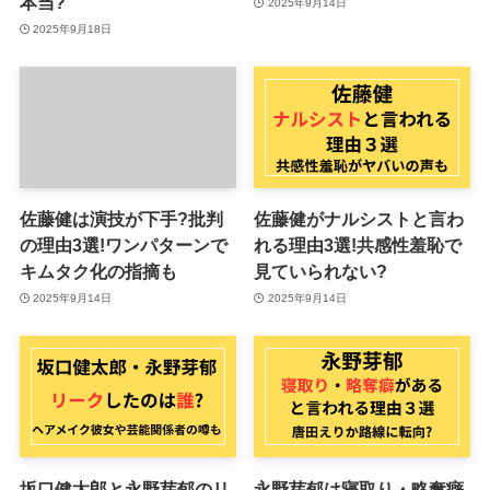
本当?
2025年9月14日
2025年9月18日
佐藤健は演技が下手?批判
佐藤健がナルシストと言わ
の理由3選!ワンパターンで
れる理由3選!共感性羞恥で
キムタク化の指摘も
見ていられない?
2025年9月14日
2025年9月14日
坂口健太郎と永野芽郁のリ
永野芽郁は寝取り・略奪癖