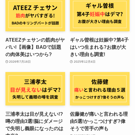
ATEEZチェサンの筋肉がヤ
ギャル曽根は妊娠中?第4子
バい!【画像】BADで話題
はいつ生まれる?お腹が大
の肉体美はいつから?
きい理由も調査!
2026年7月16日
2025年12月4日
三浦孝太は目が見えない!?
佐藤健が痛いと言われる理
噂の理由3選!脳にダメージ
由5選!かっこつけすぎ?偉
で失明し義眼になったのは
そうで苦手の声も