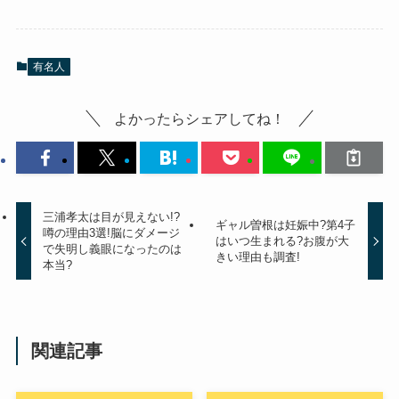
有名人
よかったらシェアしてね！
三浦孝太は目が見えない!?
ギャル曽根は妊娠中?第4子
噂の理由3選!脳にダメージ
はいつ生まれる?お腹が大
で失明し義眼になったのは
きい理由も調査!
本当?
関連記事