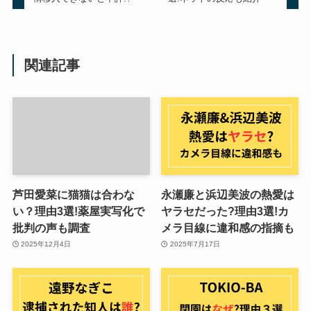
関連記事
芦田愛菜に猫猫は合わな
永瀬廉と浜辺美波の熱愛は
い？理由3選!薬屋実写化で
ヤラセだった?理由3選!カ
批判の声も調査
メラ目線に違和感の指摘も
2025年12月4日
2025年7月17日