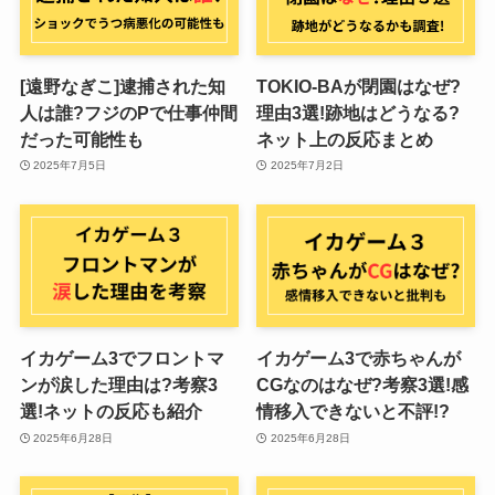
[遠野なぎこ]逮捕された知
TOKIO-BAが閉園はなぜ?
人は誰?フジのPで仕事仲間
理由3選!跡地はどうなる?
だった可能性も
ネット上の反応まとめ
2025年7月5日
2025年7月2日
イカゲーム3でフロントマ
イカゲーム3で赤ちゃんが
ンが涙した理由は?考察3
CGなのはなぜ?考察3選!感
選!ネットの反応も紹介
情移入できないと不評!?
2025年6月28日
2025年6月28日