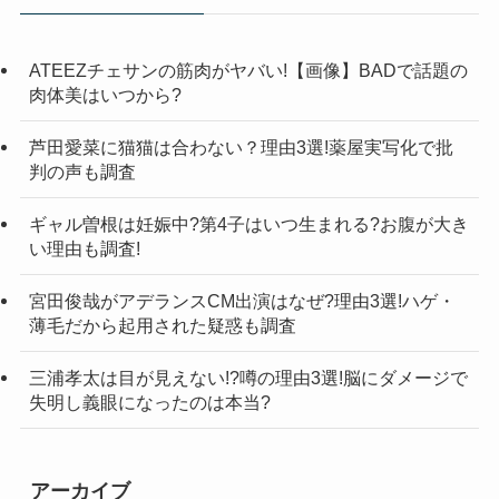
ATEEZチェサンの筋肉がヤバい!【画像】BADで話題の
肉体美はいつから?
芦田愛菜に猫猫は合わない？理由3選!薬屋実写化で批
判の声も調査
ギャル曽根は妊娠中?第4子はいつ生まれる?お腹が大き
い理由も調査!
宮田俊哉がアデランスCM出演はなぜ?理由3選!ハゲ・
薄毛だから起用された疑惑も調査
三浦孝太は目が見えない!?噂の理由3選!脳にダメージで
失明し義眼になったのは本当?
アーカイブ