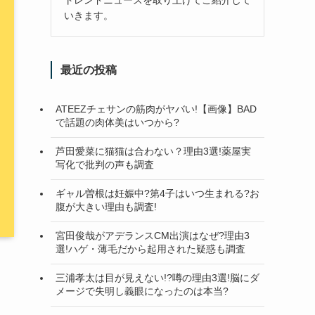
いきます。
最近の投稿
ATEEZチェサンの筋肉がヤバい!【画像】BAD
で話題の肉体美はいつから?
芦田愛菜に猫猫は合わない？理由3選!薬屋実
写化で批判の声も調査
ギャル曽根は妊娠中?第4子はいつ生まれる?お
腹が大きい理由も調査!
宮田俊哉がアデランスCM出演はなぜ?理由3
選!ハゲ・薄毛だから起用された疑惑も調査
三浦孝太は目が見えない!?噂の理由3選!脳にダ
メージで失明し義眼になったのは本当?