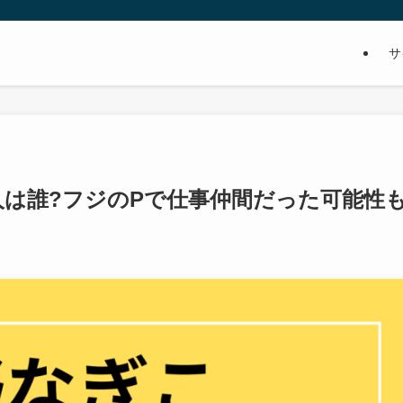
サ
人は誰?フジのPで仕事仲間だった可能性