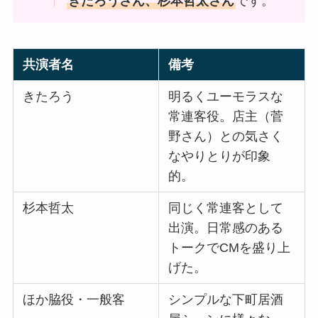
きたろうさん、杉本哲太さん
です。
共演者名
備考
きたろう
明るくユーモラスな
常連客役。店主（菅
野さん）との気さく
なやりとりが印象
的。
杉本哲太
同じく常連客として
出演。日常感のある
トークでCMを盛り上
げた。
ほか脇役・一般客
シンプルな下町居酒