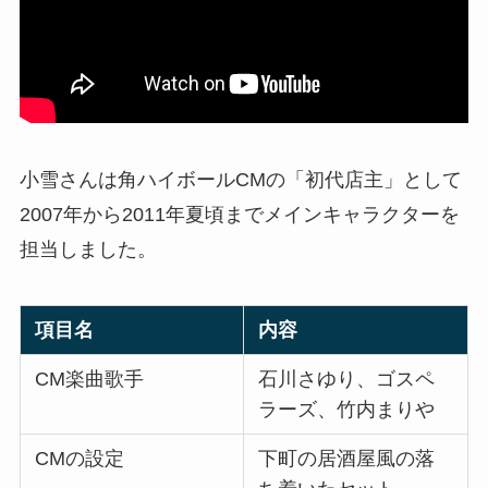
小雪さんは角ハイボールCMの「初代店主」として
2007年から2011年夏頃までメインキャラクターを
担当しました。
項目名
内容
CM楽曲歌手
石川さゆり、ゴスペ
ラーズ、竹内まりや
CMの設定
下町の居酒屋風の落