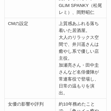
GLIM SPANKY（松尾
レミ）、岡野昭仁
CMの設定
上質感あふれる落ち
着いた居酒屋。
大人のリラックス空
間で、井川遥さんは
癒やし系で優しい店
主役。
加瀬亮さん・田中圭
さんなど名俳優陣が
常連客役で登場し、
日常の温もりを演
出。
女優の影響や評判
約10年務めたこと
で、「角ハイ＝癒や