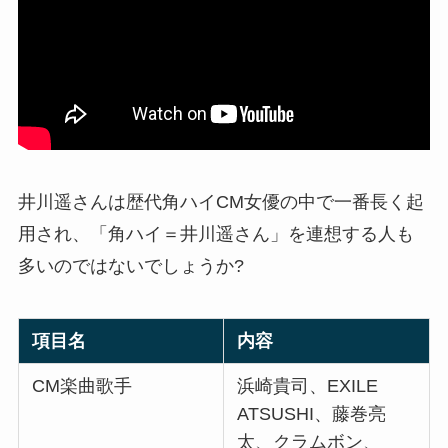
井川遥さんは歴代角ハイCM女優の中で一番長く起
用され、「角ハイ＝井川遥さん」を連想する人も
多いのではないでしょうか?
項目名
内容
CM楽曲歌手
浜崎貴司、EXILE
ATSUSHI、藤巻亮
太、クラムボン、