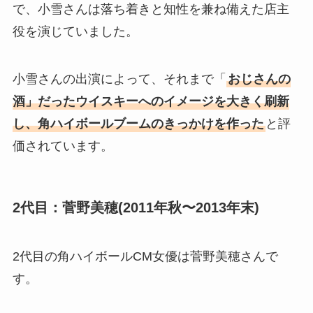
で、小雪さんは落ち着きと知性を兼ね備えた店主
役を演じていました。
小雪さんの出演によって、それまで「
おじさんの
酒」だったウイスキーへのイメージを大きく刷新
し、角ハイボールブームのきっかけを作った
と評
価されています。
2代目：菅野美穂(2011年秋〜2013年末)
2代目の角ハイボールCM女優は菅野美穂さんで
す。