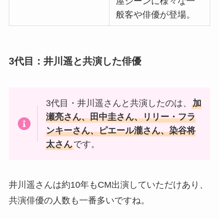
屋シーンに様々な一
般客や俳優が登場。
3代目：井川遥と共演した俳優
3代目・井川遥さんと共演したのは、
加
瀬亮さん、田中圭さん、リリー・フラ
ンキーさん、ピエール瀧さん、染谷将
太さん
です。
井川遥さんは約10年もCM出演していただけあり、
共演俳優の人数も一番多いですね。