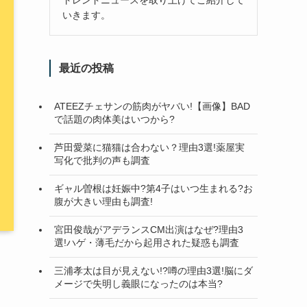
いきます。
最近の投稿
ATEEZチェサンの筋肉がヤバい!【画像】BAD
で話題の肉体美はいつから?
芦田愛菜に猫猫は合わない？理由3選!薬屋実
写化で批判の声も調査
ギャル曽根は妊娠中?第4子はいつ生まれる?お
腹が大きい理由も調査!
宮田俊哉がアデランスCM出演はなぜ?理由3
選!ハゲ・薄毛だから起用された疑惑も調査
三浦孝太は目が見えない!?噂の理由3選!脳にダ
メージで失明し義眼になったのは本当?