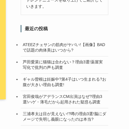
いきます。
最近の投稿
ATEEZチェサンの筋肉がヤバい!【画像】BAD
で話題の肉体美はいつから?
芦田愛菜に猫猫は合わない？理由3選!薬屋実
写化で批判の声も調査
ギャル曽根は妊娠中?第4子はいつ生まれる?お
腹が大きい理由も調査!
宮田俊哉がアデランスCM出演はなぜ?理由3
選!ハゲ・薄毛だから起用された疑惑も調査
三浦孝太は目が見えない!?噂の理由3選!脳にダ
メージで失明し義眼になったのは本当?