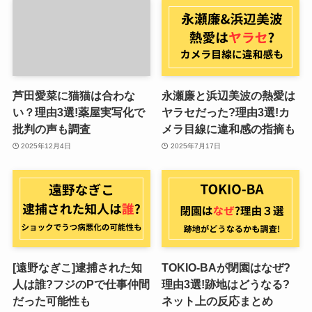
芦田愛菜に猫猫は合わな
永瀬廉と浜辺美波の熱愛は
い？理由3選!薬屋実写化で
ヤラセだった?理由3選!カ
批判の声も調査
メラ目線に違和感の指摘も
2025年12月4日
2025年7月17日
[遠野なぎこ]逮捕された知
TOKIO-BAが閉園はなぜ?
人は誰?フジのPで仕事仲間
理由3選!跡地はどうなる?
だった可能性も
ネット上の反応まとめ