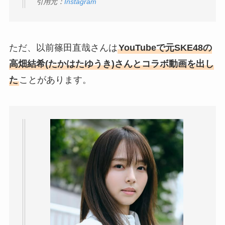
引用元：
Instagram
ただ、以前篠田直哉さんは
YouTubeで元SKE48の
高畑結希(たかはたゆうき)さんとコラボ動画を出し
た
ことがあります。