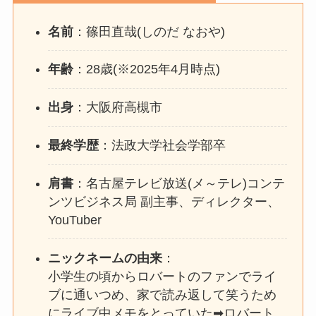
名前
：篠田直哉(しのだ なおや)
年齢
：28歳(※2025年4月時点)
出身
：大阪府高槻市
最終学歴
：法政大学社会学部卒
肩書
：名古屋テレビ放送(メ～テレ)コンテ
ンツビジネス局 副主事、ディレクター、
YouTuber
ニックネームの由来
：
小学生の頃からロバートのファンでライ
ブに通いつめ、家で読み返して笑うため
にライブ中メモをとっていた➡ロバート