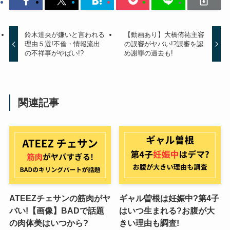
鈴木達央が嫌いと言われる
【動画あり】大橋侑祐主審
理由５選!不倫・情報流出
の誤審がヤバい!?誤審を認
の不祥事がやばい!?
め謝罪の過去も!
関連記事
ATEEZチェサンの筋肉がヤ
ギャル曽根は妊娠中?第4子
バい!【画像】BADで話題
はいつ生まれる?お腹が大
の肉体美はいつから?
きい理由も調査!