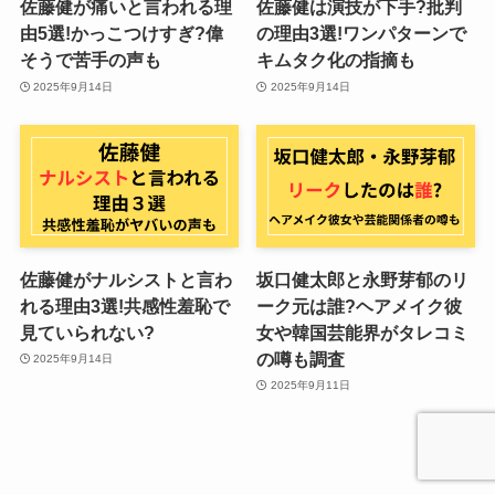
佐藤健が痛いと言われる理
佐藤健は演技が下手?批判
由5選!かっこつけすぎ?偉
の理由3選!ワンパターンで
そうで苦手の声も
キムタク化の指摘も
2025年9月14日
2025年9月14日
佐藤健がナルシストと言わ
坂口健太郎と永野芽郁のリ
れる理由3選!共感性羞恥で
ーク元は誰?ヘアメイク彼
見ていられない?
女や韓国芸能界がタレコミ
の噂も調査
2025年9月14日
2025年9月11日