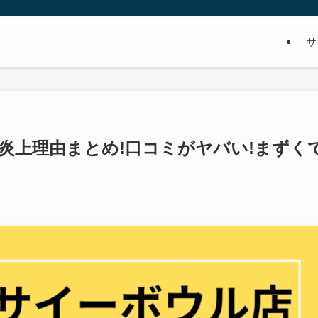
サ
炎上理由まとめ!口コミがヤバい!まずく