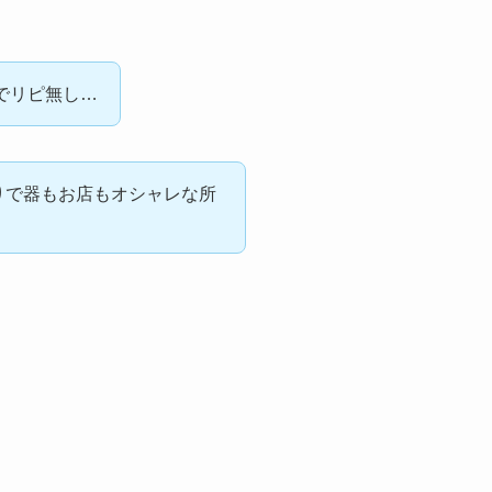
品でリピ無し…
りで器もお店もオシャレな所