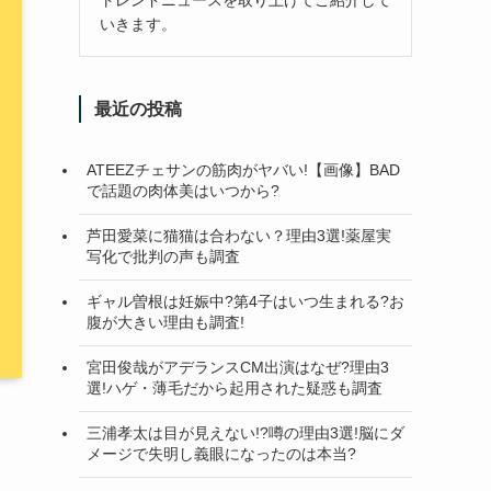
いきます。
最近の投稿
ATEEZチェサンの筋肉がヤバい!【画像】BAD
で話題の肉体美はいつから?
芦田愛菜に猫猫は合わない？理由3選!薬屋実
写化で批判の声も調査
ギャル曽根は妊娠中?第4子はいつ生まれる?お
腹が大きい理由も調査!
宮田俊哉がアデランスCM出演はなぜ?理由3
選!ハゲ・薄毛だから起用された疑惑も調査
三浦孝太は目が見えない!?噂の理由3選!脳にダ
メージで失明し義眼になったのは本当?