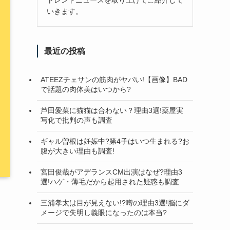
いきます。
最近の投稿
ATEEZチェサンの筋肉がヤバい!【画像】BAD
で話題の肉体美はいつから?
芦田愛菜に猫猫は合わない？理由3選!薬屋実
写化で批判の声も調査
ギャル曽根は妊娠中?第4子はいつ生まれる?お
腹が大きい理由も調査!
宮田俊哉がアデランスCM出演はなぜ?理由3
選!ハゲ・薄毛だから起用された疑惑も調査
三浦孝太は目が見えない!?噂の理由3選!脳にダ
メージで失明し義眼になったのは本当?