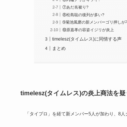
⑦あだ名被り?
⑧松島聡の後列が多い?
➈菊池風磨の新メンバーゴリ押しが
⑩原嘉孝の容姿イジリが炎上
timelesz(タイムレス)に同情する声
まとめ
timelesz(タイムレス)の炎上商法を
「タイプロ」を経て新メンバー5人が加わり、8人グル