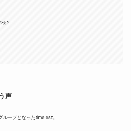
不快?
疑う声
ープとなったtimelesz。