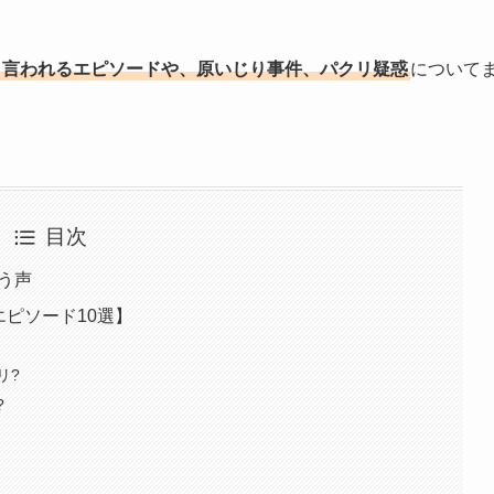
上商法と言われるエピソードや、原いじり事件、パクリ疑惑
について
目次
疑う声
【エピソード10選】
リ?
?