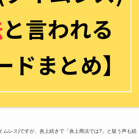
z(タイムレス)ですが、炎上続きで「炎上商法では?」と疑う声も続