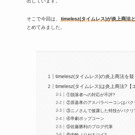
出しています。
そこで今回は、
timelesz(タイムレス)が炎
とめてみました。
timelesz(タイムレス)の炎上商法を
timelesz(タイムレス)は炎上商法?
①脱落者への対応が不評?
②原嘉孝のアスパラベーコンはパク
③ニノさんで披露した特技がパクリ
④帝劇ポップコーン
⑤佐藤勝利のブログ代筆
⑥内輪ノリがキツイ?