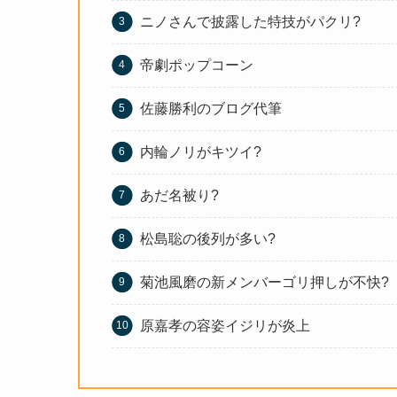
ニノさんで披露した特技がパクリ?
帝劇ポップコーン
佐藤勝利のブログ代筆
内輪ノリがキツイ?
あだ名被り?
松島聡の後列が多い?
菊池風磨の新メンバーゴリ押しが不快?
原嘉孝の容姿イジリが炎上