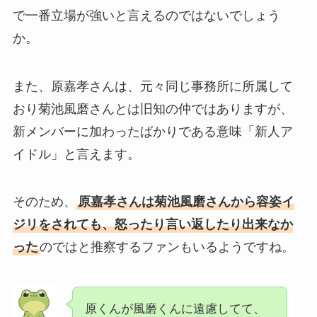
で一番立場が強いと言えるのではないでしょう
か。
また、原嘉孝さんは、元々同じ事務所に所属して
おり菊池風磨さんとは旧知の仲ではありますが、
新メンバーに加わったばかりである意味「新人ア
イドル」と言えます。
そのため、
原嘉孝さんは菊池風磨さんから容姿イ
ジリをされても、怒ったり言い返したり出来なか
った
のではと推察するファンもいるようですね。
原くんが風磨くんに遠慮してて、