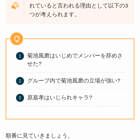
れていると言われる理由として以下の3
つが考えられます。
菊池風磨はいじめでメンバーを辞めさ
せた?
グループ内で菊池風磨の立場が強い?
原嘉孝はいじられキャラ?
順番に見ていきましょう。