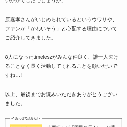
いかがでしたでしょうか。
原嘉孝さんがいじめられているというウワサや、
ファンが「かわいそう」と心配する理由について
ご紹介してきました。
8人になったtimeleszがみんな仲良く、誰一人欠け
ることなく長く活動してくれることを願いたいで
すね…!
以上、最後までお読みいただきありがとうござい
ました。
あわせて読みたい