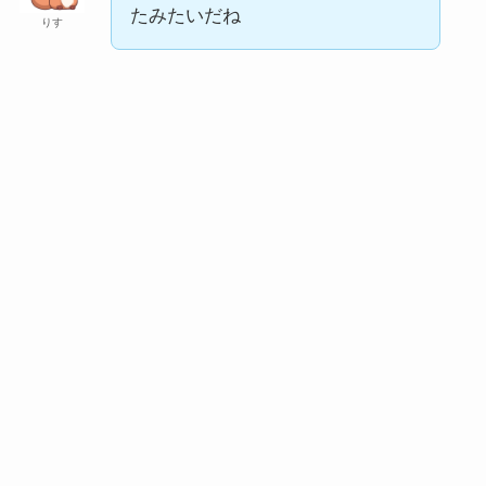
たみたいだね
りす