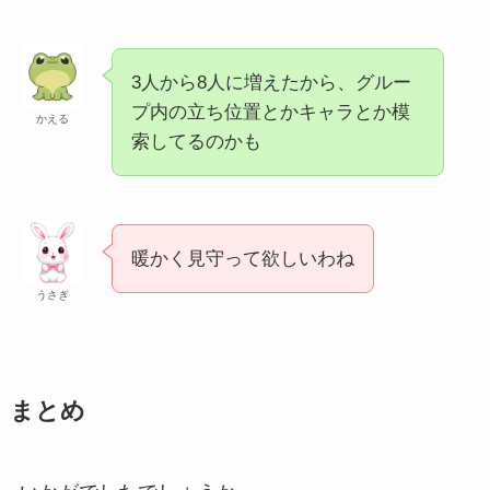
3人から8人に増えたから、グルー
プ内の立ち位置とかキャラとか模
かえる
索してるのかも
暖かく見守って欲しいわね
うさぎ
まとめ