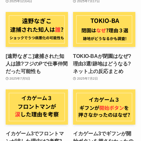
2025年12月4日
2025年7月17日
[遠野なぎこ]逮捕された知
TOKIO-BAが閉園はなぜ?
人は誰?フジのPで仕事仲間
理由3選!跡地はどうなる?
だった可能性も
ネット上の反応まとめ
2025年7月5日
2025年7月2日
イカゲーム3でフロントマ
イカゲーム3でギフンが開
ンが涙した理由は?考察3
始ボタンを押さなかったの