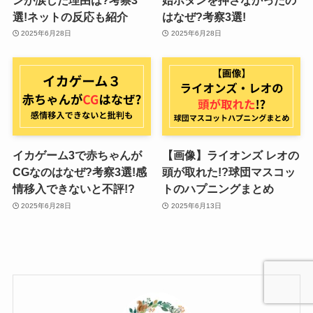
選!ネットの反応も紹介
はなぜ?考察3選!
2025年6月28日
2025年6月28日
イカゲーム3で赤ちゃんが
【画像】ライオンズ レオの
CGなのはなぜ?考察3選!感
頭が取れた!?球団マスコッ
情移入できないと不評!?
トのハプニングまとめ
2025年6月28日
2025年6月13日