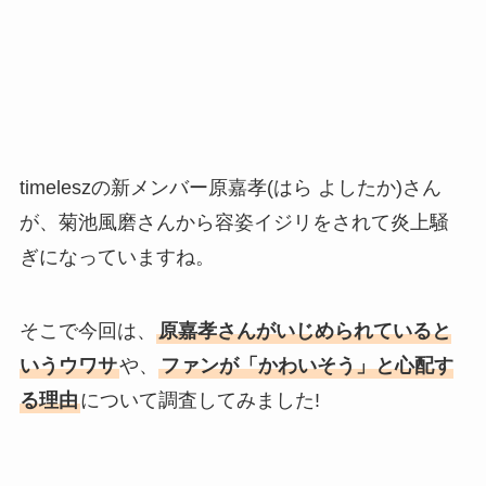
timeleszの新メンバー原嘉孝(はら よしたか)さん
が、菊池風磨さんから容姿イジリをされて炎上騒
ぎになっていますね。
そこで今回は、
原嘉孝さんがいじめられていると
いうウワサ
や、
ファンが「かわいそう」と心配す
る理由
について調査してみました!