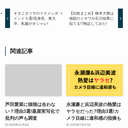
キタニタツヤのイケメンポ
【比較まとめ】橋本大輝は
イント５選!高身長、東大
地獄のミサワや石川祐希に
卒、私服がオシャレ!
似てる!?検証してみた!
関連記事
芦田愛菜に猫猫は合わな
永瀬廉と浜辺美波の熱愛は
い？理由3選!薬屋実写化で
ヤラセだった?理由3選!カ
批判の声も調査
メラ目線に違和感の指摘も
2025年12月4日
2025年7月17日